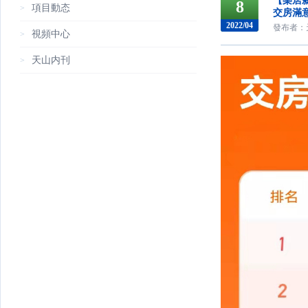
【樂居
8
項目動态
>
交房滿
2022/04
發布者：天
視頻中心
>
天山内刊
>